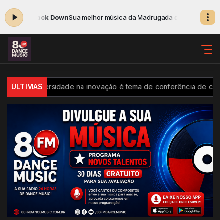
 Can_t Back Down
Sua melhor música da Madrugada com Renan das 00:
s
ÚLTIMAS
Diversidade na inovação é tema de conferência de ciência 