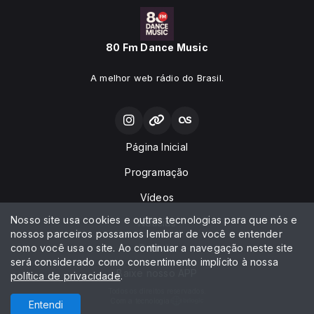
80 Fm Dance Music
A melhor web rádio do Brasil.
Página Inicial
Programação
Vídeos
Nosso site usa cookies e outras tecnologias para que nós e
Notícias
nossos parceiros possamos lembrar de você e entender
como você usa o site. Ao continuar a navegação neste site
Contato
será considerado como consentimento implícito à nossa
Baixe nosso APP
política de privacidade
.
Todos os direitos reservados.
Com a tecnologia
Entendi