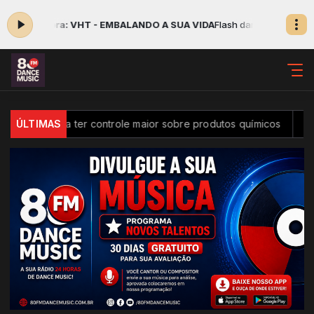
cando agora: VHT - EMBALANDO A SUA VIDA
Flash dance das 11:30 à
Brasil passa a ter controle maior sobre produtos químicos
ÚLTIMAS
Div