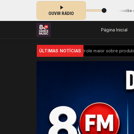
ão Sertanejo das 05:00 às 07:00 -
Tocando agora: Só modão - Parte 
OUVIR RÁDIO
Página Inicial
ilhões
Brasil passa a ter controle maior sobre produtos quími
ÚLTIMAS NOTÍCIAS