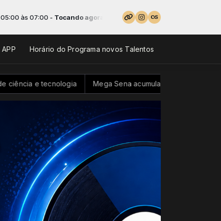
às 07:00 -
Tocando agora: Só modão - Parte 2
o APP
Horário do Programa novos Talentos
a e tecnologia
Mega Sena acumula e pode pagar R$ 100 mil