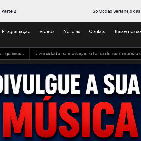
2
Só Modão Sertanejo das 05:00 
Programação
Vídeos
Notícias
Contato
Baixe noss
cos
Diversidade na inovação é tema de conferência de ciênci