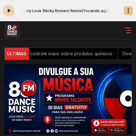
ello - Save My Love (Nicky Romero Remix)
Tocando agora: Marshmello -
l passa a ter controle maior sobre produtos químicos
ÚLTIMAS
Diversid