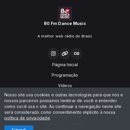
80 Fm Dance Music
A melhor web rádio do Brasil.
Página Inicial
Programação
Vídeos
Nosso site usa cookies e outras tecnologias para que nós e
Notícias
nossos parceiros possamos lembrar de você e entender
como você usa o site. Ao continuar a navegação neste site
Contato
será considerado como consentimento implícito à nossa
Baixe nosso APP
política de privacidade
.
Todos os direitos reservados.
Com a tecnologia
Entendi