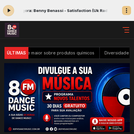
 agora: Benny Benassi - Satisfaction (Uk Radio Edit)
Sua melhor mú
controle maior sobre produtos químicos
ÚLTIMAS
Diversidade na inovaçã