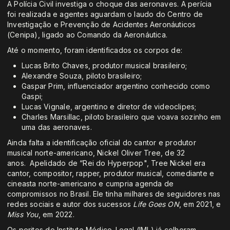
A Polícia Civil investiga o choque das aeronaves. A perícia
foi realizada e agentes aguardam o laudo do Centro de
Investigação e Prevenção de Acidentes Aeronáuticos
(Cenipa), ligado ao Comando da Aeronáutica.
Até o momento, foram identificados os corpos de:
Lucas Brito Chaves, produtor musical brasileiro;
Alexandre Souza, piloto brasileiro;
Gaspar Prim, influenciador argentino conhecido como
Gaspi;
Lucas Vignale, argentino e diretor de videoclipes;
Charles Marsillac, piloto brasileiro que voava sozinho em
uma das aeronaves.
Ainda falta a identificação oficial do cantor e produtor
musical norte-americano, Nickel Oliver Tree, de 32
anos. Apelidado de “Rei do Hyperpop", Tree Nickel era
cantor, compositor, rapper, produtor musical, comediante e
cineasta norte-americano e cumpria agenda de
compromissos no Brasil. Ele tinha milhares de seguidores nas
redes sociais e autor dos sucessos
Life Goes ON
, em 2021, e
Miss You
, em 2022.
Os peritos do Instituto Médico-Legal (IML) já colheram