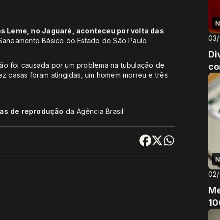
N
es Leme, no Jaguaré, aconteceu por volta das
03
aneamento Básico do Estado de São Paulo
Di
são foi causada por um problema na tubulação de
co
dez casas foram atingidas, um homem morreu e três
cas de reprodução
da Agência Brasil.
N
02
Me
10