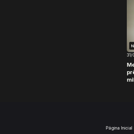
N
31/
Me
pr
mi
Página Inicial