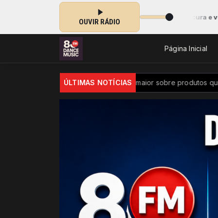
 das 07:00 às 10:00 -
Tocando agora: voce procura e volta a nossa r
OUVIR RÁDIO
Página Inicial
asil passa a ter controle maior sobre produtos químicos
ÚLTIMAS NOTÍCIAS
Diver