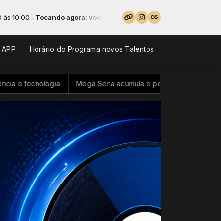
cando agora: voce procura e volta a nossa rádio é a melhor
o APP
Horário do Programa novos Talentos
a
Mega Sena acumula e pode pagar R$ 100 milhões neste d