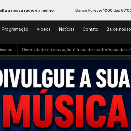
ádio é a melhor
Dance Forever 1000 das 07:00 às 10:00 -
To
Programação
Vídeos
Notícias
Contato
Baixe noss
sidade na inovação é tema de conferência de ciência e tecnologi