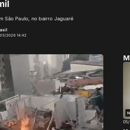
mil
m São Paulo, no bairro Jaguaré
asil
/05/2026 14:42
M
N
05